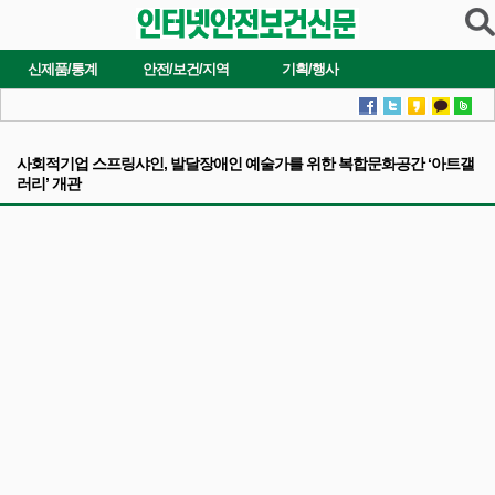
신제품/통계
안전/보건/지역
기획/행사
사회적기업 스프링샤인, 발달장애인 예술가를 위한 복합문화공간 ‘아트갤
러리’ 개관