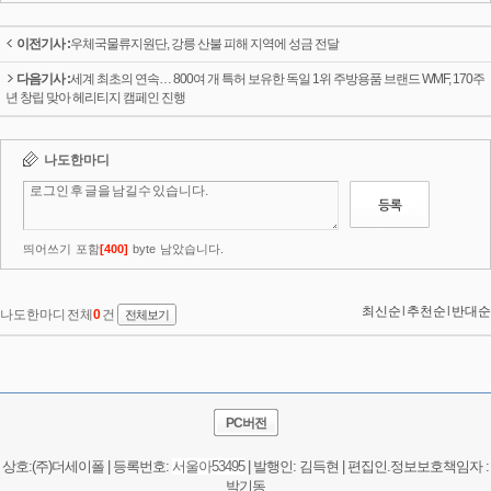
이전기사 :
우체국물류지원단, 강릉 산불 피해 지역에 성금 전달
다음기사 :
세계 최초의 연속… 800여 개 특허 보유한 독일 1위 주방용품 브랜드 WMF, 170주
년 창립 맞아 헤리티지 캠페인 진행
PC버전
상호:(주)더세이폴 | 등록번호:
서울
아53495
| 발행인: 김득현 | 편집인.정보보호책임자 :
박기동