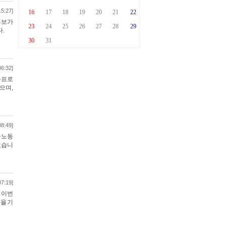
15:27]
후보가
.
06:32]
목표로
으며,
08:49]
용노동
였습니
07:19]
 이번
을 기