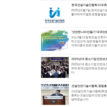
한국건설기술인협회 11대 회
2025년 2월 7일, 한국건
출마하여 치열한 경쟁을 벌일
'안전한 나라 만들기' 대국민
오는 3월 11일 화요일 오후
하고 있으며, 많은 분들의 참
각계각층의 전문가들이 모여 안
2025년 대·중소기업 안전보
2025년 대·중소기업 안전
부와 한국산업안전보건공단이
다.
건설안전기술사협회, 창립
사)건설안전기술사협회(회장 기
총회는 건설산업의 안전 강화를
념하였습니다.