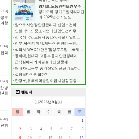
경기도, 노동안전보건 우수 중소기업 모집 …최대 500
12:04]
경기도와 경기도일자리재단
이 ‘2025년 경기도 노..
가공무
기여할
앞으로 사업장 안전관리자·산업보건의 해임 시 보고해야
인텔리빅스, 중소기업에 산업안전 AI 무료 구축
전국 외국인 노동자 중 15% 서울서 일한다…안전 교육
정부, AI·빅데이터, 재난·안전관리 등 민간 전문가
09:14]
식약처·WHO가 만든 '임상 로드맵'…국제학술지 실렸다
 협력
동의대, 현대차·고용부 등과 안전생태계 조성 협약
급식실에서의 폐결절과 안전 문제
현대차-고용부, 중기 산업안전 관리 노하우 공유
설탕보다 안전할까?
환경부, 유해화학물질 취급 사업장 집중안전점검
09:41]
한 방
 4월
07:40]
 진행