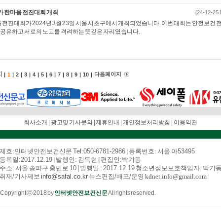
가 한마음 전진대회 개최
[24-12-25 
전진대회가 2024년 3월 23일 서울 서초구에서 개최되었습니다. 이번 대회는 안전보건 
를 공유하고 서로의 노고를 격려하는 뜻깊은 자리였습니다.
지
다음 페이지
|
1
|
2
|
3
|
4
|
5
|
6
|
7
|
8
|
9
|
10
|
회사소개
|
광고및 기사문의
|
제휴안내
|
개인정보처리방침
|
이용약관
제호:인터넷안전보건신문
Tel:050-6781-2986 | 등록번호: 서울 아53495
등록일:2017.12.19
| 발행인: 김득현 | 편집인:박기동
주소: 서울 송파구 충민로 10 | 발행일 : 2017.12.19 청소년정보보호책임자: 박기
취재/기사제보
info@safal.co.kr
뉴스편집/배포/운영
kdnet.info@gmail.com
Copyright ⓒ 2018 by
인터넷안전보건신문
All rights reserved.