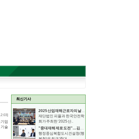
최신기사
2025 산업재해근로자의 날 기념 안전보건 컨퍼런스
12:03]
재단법인 피플과 한국안전학
회가 주최한 ‘2025 산..
소기업
 기술
"중대재해 제로 도전"…김형렬 행복청장, 안전의무 이행
행정중심복합도시건설청(행
복청)은 최근 '중대..