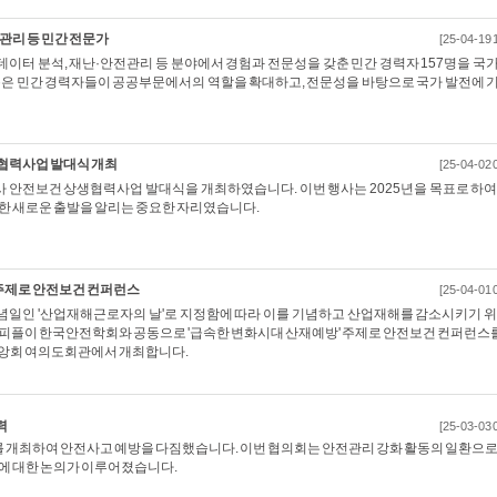
전관리 등 민간 전문가
[25-04-19 
빅데이터 분석, 재난·안전관리 등 분야에서 경험과 전문성을 갖춘 민간 경력자 157명을 국
용은 민간 경력자들이 공공부문에서의 역할을 확대하고, 전문성을 바탕으로 국가 발전에 
상생협력사업 발대식 개최
[25-04-02 
력사 안전보건 상생협력사업 발대식을 개최하였습니다. 이번 행사는 2025년을 목표로 하여
한 새로운 출발을 알리는 중요한 자리였습니다.
 주제로 안전보건 컨퍼런스
[25-04-01 
기념일인 '산업재해근로자의 날'로 지정함에 따라 이를 기념하고 산업재해를 감소시키기 위
 피플이 한국안전학회와 공동으로 '급속한 변화시대 산재예방' 주제로 안전보건 컨퍼런스를
업중앙회 여의도회관에서 개최합니다.
력
[25-03-03 
회'를 개최하여 안전사고 예방을 다짐했습니다. 이번 협의회는 안전관리 강화 활동의 일환으로
리에 대한 논의가 이루어졌습니다.