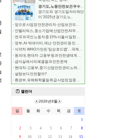
경기도, 노동안전보건 우수 중소기업 모집 …최대 500
경기도와 경기도일자리재단
이 ‘2025년 경기도 노..
앞으로 사업장 안전관리자·산업보건의 해임 시 보고해야
인텔리빅스, 중소기업에 산업안전 AI 무료 구축
전국 외국인 노동자 중 15% 서울서 일한다…안전 교육
정부, AI·빅데이터, 재난·안전관리 등 민간 전문가
식약처·WHO가 만든 '임상 로드맵'…국제학술지 실렸다
동의대, 현대차·고용부 등과 안전생태계 조성 협약
급식실에서의 폐결절과 안전 문제
현대차-고용부, 중기 산업안전 관리 노하우 공유
설탕보다 안전할까?
환경부, 유해화학물질 취급 사업장 집중안전점검