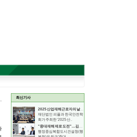
최신기사
2025 산업재해근로자의 날 기념 안전보건 컨퍼런스
재단법인 피플과 한국안전학
회가 주최한 ‘2025 산..
"중대재해 제로 도전"…김형렬 행복청장, 안전의무 이행
행정중심복합도시건설청(행
복청)은 최근 '중대..