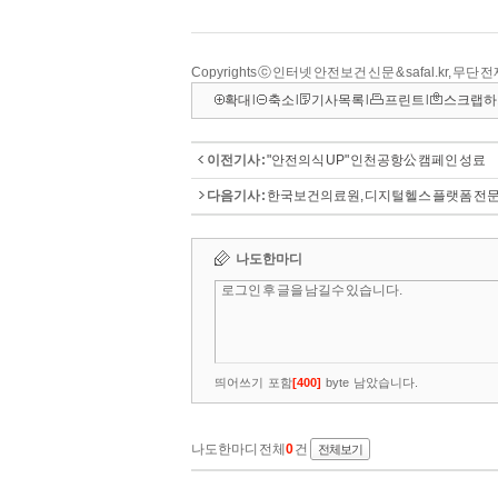
Copyrights ⓒ 인터넷 안전보건 신문 & safal.kr, 무단
확대
l
축소
l
기사목록
l
프린트
l
스크랩하
이전기사 :
"안전의식 UP" 인천공항公 캠페인 성료
다음기사 :
한국보건의료원, 디지털헬스 플랫폼 전문