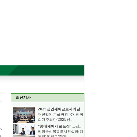
최신기사
2025 산업재해근로자의 날 기념 안전보건 컨퍼런스
재단법인 피플과 한국안전학
회가 주최한 ‘2025 산..
"중대재해 제로 도전"…김형렬 행복청장, 안전의무 이행
행정중심복합도시건설청(행
복청)은 최근 '중대..