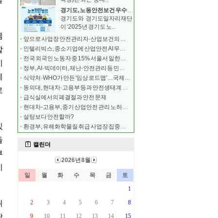
경기도, 노동안전보건 우수 중소기업 모집 …최대 500
경기도와 경기도일자리재단
이 ‘2025년 경기도 노..
앞으로 사업장 안전관리자·산업보건의 해임 시 보고해야
인텔리빅스, 중소기업에 산업안전 AI 무료 구축
전국 외국인 노동자 중 15% 서울서 일한다…안전 교육
정부, AI·빅데이터, 재난·안전관리 등 민간 전문가
식약처·WHO가 만든 '임상 로드맵'…국제학술지 실렸다
동의대, 현대차·고용부 등과 안전생태계 조성 협약
급식실에서의 폐결절과 안전 문제
현대차-고용부, 중기 산업안전 관리 노하우 공유
설탕보다 안전할까?
환경부, 유해화학물질 취급 사업장 집중안전점검