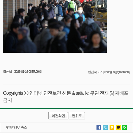
글쓴날 : [2025-01-16 08:57:09.0]
편집국 기자[kidong99@gmail.com]
Copyrights ⓒ 인터넷 안전보건 신문 & safal.kr, 무단 전재 및 재배포
금지
이전화면
맨위로
확대
l
축소