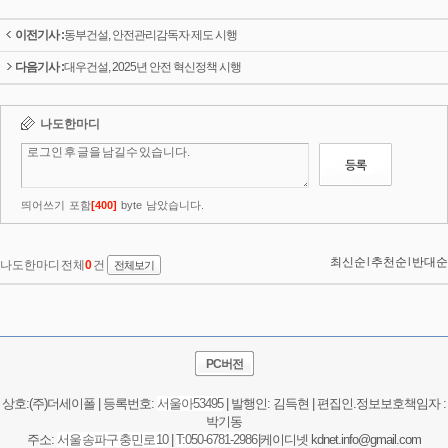
이전기사 :
동부건설, 안전관리감독자 제도 시행
다음기사 :
대우건설, 2025년 안전 혁신정책 시행
PC버전
상호:(주)더세이폴 | 등록번호:
서울
아53495
| 발행인: 김득현 | 편집인.정보보호책임자 :
박기동
주소:
서울 송파구 충민로 10
|
T:050-6781-2986
|케이디넷 kdnet.info@gmail.com