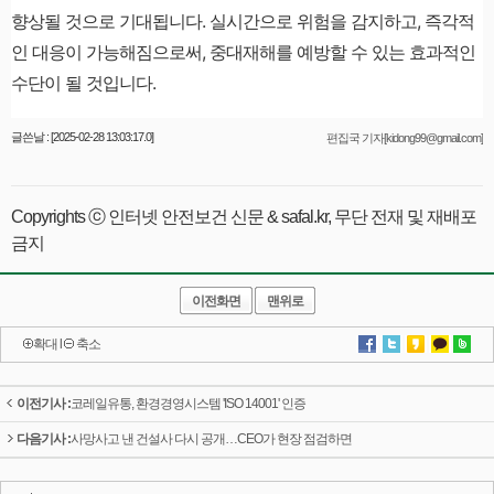
향상될 것으로 기대됩니다. 실시간으로 위험을 감지하고, 즉각적
인 대응이 가능해짐으로써, 중대재해를 예방할 수 있는 효과적인
수단이 될 것입니다.
글쓴날 : [2025-02-28 13:03:17.0]
편집국 기자[kidong99@gmail.com]
Copyrights ⓒ 인터넷 안전보건 신문 & safal.kr, 무단 전재 및 재배포
금지
이전화면
맨위로
확대
l
축소
이전기사 :
코레일유통, 환경경영시스템 'ISO 14001' 인증
다음기사 :
사망사고 낸 건설사 다시 공개…CEO가 현장 점검하면