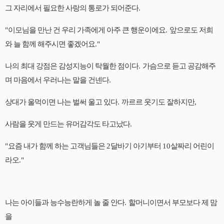
그 자리에서 필요한 사랑의 통로가 되어준다
.
"
이모님을 만난 건 우리 가족에게 아주 큰 행운이에요
.
앞으로도 저희
와 늘 함께 해주시면 좋겠어요
."
나의 최대 강점은 감성지능이 탁월한 점이다
.
가슴으로 듣고 공감해주
며 마음에서 우러나는 말을 건넨다
.
상대가 울먹이면 나는 벌써 울고 있다
.
까르르 웃기도 잘하지만
,
사람을 웃게 만드는 유머감각도 타고났다
.
"
요즘 내가 함께 하는 고객님들은
2
달바기 아기부터
10
살짜리 어린이
라오
."
나는 아이들과 능수능란하게 놀 줄 안다
.
할머니이면서 부모보다 제 맘
을