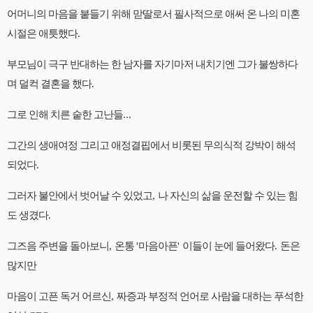
어머니의 마음을 붙들기 위해 맏딸로서 필사적으로 애써 온 나의 미혼
시절은 애틋했다
.
부모님이 극구 반대하는 한 남자를 자기마저 내치기엔 그가 불쌍하다
며 덜컥 결혼을 했다
.
그로 인해 치른 숱한 고난들
...
그간의 생애여정 그리고 애정결핍에서 비롯된 무의식적 강박이 해석
되었다
.
그러자 불안에서 벗어날 수 있었고
,
나 자신의 삶을 운전할 수 있는 힘
도 생겼다
.
그즈음 주변을 돌아보니
,
온통
'
마음아픈
'
이들이 눈에 들어왔다
.
돈은
많지만
마음이 고픈 독거 어르신
,
짜증과 부정적 언어로 사람을 대하는 푸석한