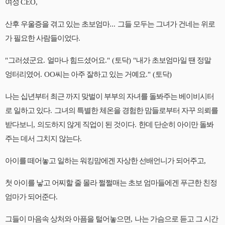
여성
CEO,
산후 우울증을 겪고 있는 초보엄마
...
그들 모두는 그녀가 건네는 위로
가 필요한 사람들이었다
.
"
그러셨군요
.
얼마나 힘드셨어요
." (
토닥
) "
내가 초보엄마일 땐 정말
엉터리였어
. OO
씨는 아주 잘하고 있는 거예요
." (
토닥
)
나는 십년부터 최근 까지 맞벌이 부부의 자녀를 돌봐주는 베이비시터
로 일하고 있다
.
그녀의 특별한 체온을 경험한 맘들로부터 자꾸 의뢰를
받다보니
,
의도하지 않게 직업이 된 것이다
.
한데 단순히 아이만 돌봐
주는 데서 그치지 않는다
.
아이를 떼어놓고 일하는 워킹맘에겐 자상한 선배언니가 되어주고
,
첫 아이를 낳고 어찌할 줄 몰라 쩔쩔매는 초보 엄마들에겐 푸근한 친정
엄마가 되어준다
.
그들이 마음속 상처와 아픔을 털어놓으면
,
나는 가슴으로 듣고 그 시간