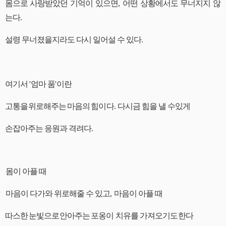
몸으로 사랑받았던 기억이 있으면
,
어떤 상황에서도 무너지지 않
는다
.
설령 무너졌을지라도 다시 일어설 수 있다
.
여기서
'
엄마 품
'
이란
고통을
위로해주는
마음의
힘이다
.
다시금 힘을 낼 수
있게
손잡아주는 응원과 격려다
.
몸이 아플 때
마음이 다가와 위로해줄 수 있고
,
마음이 아플 때
따스한
눈빛으로
안아주는
포옹이
치유를 가져오기도
한다