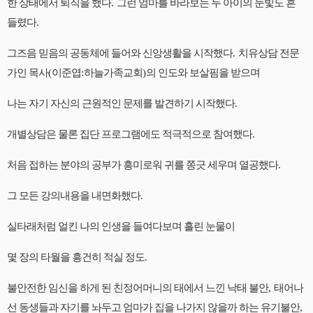
한 상태에서 퇴직을 했다
.
그런 엄마를 바라보는 두 아이의 눈빛도 흔
들렸다
.
그즈음 믿음의 공동체에 들어와 신앙생활을 시작했다
.
치유상담 전문
가인 목사
(
이준엽
:
하늘가족교회
)
의 인도와 보살핌을 받으며
나는 자기 자신의 근원적인 문제를 발견하기 시작했다
.
개별상담은 물론 집단 프로그램에도 적극적으로 참여했다
.
처음 접하는 분야의 공부가 흥미로워 귀를 쫑긋 세우며 열공했다
.
그 모든 강의내용을 내면화했다
.
실타래처럼 얼킨 나의 인생을 들여다보며 흘린 눈물이
몇 장의 타월을 흥건히 적실 정도
.
불안전한 임신을 하게 된 친정어머니의 태에서 느낀 낙태 불안
,
태어나
선 동생들과 자기를 놔두고 엄마가 집을 나가지 않을까 하는 유기불안
,