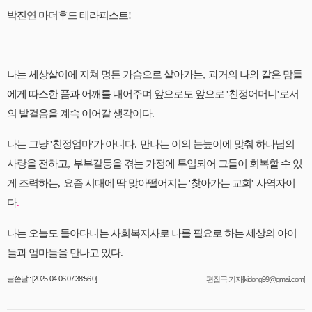
박진연 마더후드 테라피스트
!
나는 세상살이에 지쳐 멍든 가슴으로 살아가는
,
과거의 나와 같은 맘들
에게 따스한 품과 어깨를 내어주며 앞으로도 앞으로
'
친정어머니
'
로서
의 발걸음을 계속 이어갈 생각이다
.
나는 그냥
'
친정엄마
'
가 아니다
.
만나는 이의 눈높이에 맞춰 하나님의
사랑을 전하고
,
부부갈등을 겪는 가정에 투입되어 그들이 회복할 수 있
게 조력하는
,
요즘 시대에 딱 맞아떨어지는
'
찾아가는 교회
'
사역자이
다
.
나는 오늘도 돌아다니는 사회복지사로 나를 필요로 하는 세상의 아이
들과 엄마들을 만나고 있다
.
글쓴날 : [2025-04-06 07:38:56.0]
편집국 기자[kidong99@gmail.com]