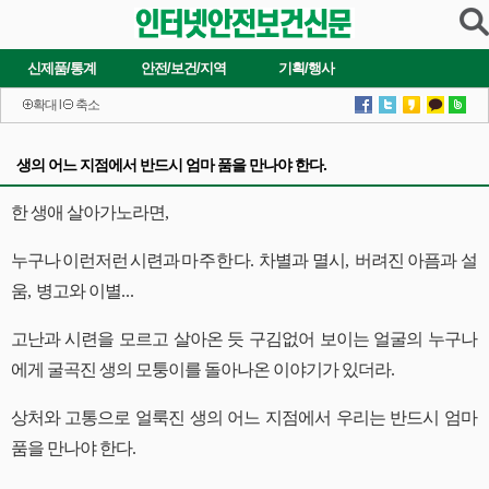
신제품/통계
안전/보건/지역
기획/행사
확대
l
축소
생의 어느 지점에서 반드시 엄마 품을 만나야 한다.
한 생애 살아가노라면
,
누구나
이런저런
시련과
마주한다
.
차별과
멸시
,
버려진 아픔과 설
움
,
병고와 이별
...
고난과 시련을 모르고 살아온 듯 구김없어 보이는 얼굴의 누구나
에게 굴곡진 생의 모퉁이를 돌아나온 이야기가 있더라
.
상처와 고통으로 얼룩진 생의 어느 지점에서 우리는 반드시 엄마
품을 만나야 한다
.