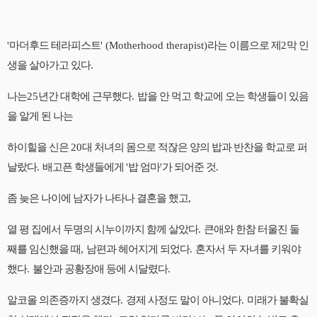
'
마더후드 테라피스트
' (Motherhood therapist)
라는 이름으로 제
2
막 인
생을 살아가고 있다
.
나는
25
년간 대학에 근무했다
.
밥을 안 먹고 학교에 오는 학생들이 있음
을 알게 된 나는
하이힐을 신은
20
대 처녀의 몸으로 적잖은 양의 밥과 반찬을 학교로 퍼
날랐다
.
배고픈 학생들에게
'
밥 엄마
'
가 되어준 것
.
좀 늦은 나이에 남자가 나타나 결혼을 했고
,
열 평 집에서 두명의 시누이까지 함께 살았다
.
큰애와 한참 터울진 둘
째를 임신했을 때
,
남편과 헤어지게 되었다
.
혼자서 두 자녀를 키워야
했다
.
불안과 공황장애 등에 시달렸다
.
알코올 의존증까지 생겼다
.
경제 사정도 말이 아니었다
.
미래가 불확실