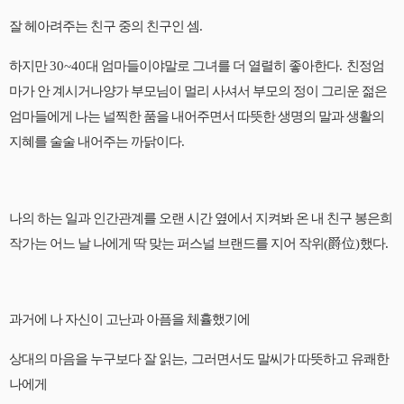
잘 헤아려주는 친구 중의 친구인 셈
.
하지만
30~40
대 엄마들이야말로 그녀를 더 열렬히 좋아한다
.
친정엄
마가 안 계시거나양가 부모님이 멀리 사셔서 부모의 정이 그리운 젊은
엄마들에게 나는 널찍한 품을 내어주면서 따뜻한 생명의 말과 생활의
지혜를 술술 내어주는 까닭이다
.
나의 하는 일과 인간관계를 오랜 시간 옆에서 지켜봐 온 내 친구 봉은희
작가는 어느 날 나에게 딱 맞는 퍼스널 브랜드를 지어 작위
(
爵位
)
했다
.
과거에 나 자신이 고난과 아픔을 체휼했기에
상대의 마음을 누구보다 잘 읽는
,
그러면서도 말씨가 따뜻하고 유쾌한
나에게