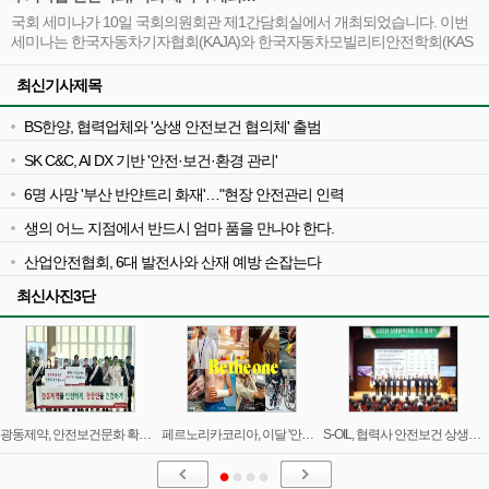
필요성, 새로운 로그인 방식, 신고 및 제안의 중요성, 신고의 종류, 신고 절차,
국회 세미나가 10일 국회의원회관 제1간담회실에서 개최되었습니다. 이번
그리고 공공 참여의 중요성에 대해 자세히 알아보겠습니다.
세미나는 한국자동차기자협회(KAJA)와 한국자동차모빌리티안전학회(KAS
A)가 공동 주관하였으며, 주제는 ‘국토교통, 인공지능(AI)으로 실현하는 국민
안전 사고 제로’였습니다. 이 세미나는 국회 국토교통위원회 한준호 의원, 보
최신기사제목
건복지위원회 김예지 의원, 행정안전위원회 김성회 의원이 주최하고, 국토
교통부, 행정안전부, 질병관리청에서 후원하였습니다.
BS한양, 협력업체와 '상생 안전보건 협의체' 출범
SK C&C, AI DX 기반 '안전·보건·환경 관리'
6명 사망 '부산 반얀트리 화재'…"현장 안전관리 인력
생의 어느 지점에서 반드시 엄마 품을 만나야 한다.
산업안전협회, 6대 발전사와 산재 예방 손잡는다
최신사진3단
광동제약, 안전보건문화 확산 캠페인 성료
페르노리카코리아, 이달 '안전보건의 달' 지정…캠페인
S-OIL, 협력사 안전보건 상생협력사업 발대식 개최