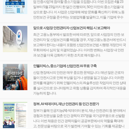
업 인증사업’에 참여할 중소기업을 모집합니다. 이번 모집은 4월 23
일부터 5월 23일까지 한 달간 진행되며, 50인 미만의 중소기업을 대
상으로 합니다. 이 사업은 산업재해 예방 문화를 확산하기 위해 노동
안전보건 규정을 준수하는 모범업체를 발굴하고, 이들 기업에 우수
기업 인증을 부여하며 노동환경 개선 자금을 지원하는 제도입니다.
앞으로 사업장 안전관리자·산업보건의 해임 시 보고해야
최근 고용노동부에서 발표한 바에 따르면, 앞으로 사업장의 안전·보
건관리자 및 산업보건의를 해임할 경우, 지방고용노동관서에 반드시
보고해야 한다는 내용이 포함된 산업안전보건법 시행령 개정안이 국
무회의에서 심의 및 의결되었습니다. 이러한 변화는 사업장 내 안전
과 보건을 더욱 강화하기 위한 조치로 해석됩니다.
인텔리빅스, 중소기업에 산업안전 AI 무료 구축
산업 현장에서의 안전은 매우 중요한 문제입니다. 매년 많은 근로자
들이 안전사고로 인해 부상을 입거나 생명을 잃고 있습니다. 이러한
문제를 해결하기 위해 인텔리빅스의 AI 솔루션은 작업자의 안전 상태
를 실시간으로 모니터링하고 위험 상황을 감지하여 즉각적인 대응을
가능하게 합니다.
정부, AI·빅데이터, 재난·안전관리 등 민간 전문가
정부가 올해 인공지능(AI)·빅데이터 분석, 재난·안전관리 등 분야에서
경험과 전문성을 갖춘 민간 경력자 157명을 국가공무원으로 선발합
니다. 이번 채용은 민간 경력자들이 공공부문에서의 역할을 확대하
고, 전문성을 바탕으로 국가 발전에 기여할 수 있는 기회를 제공합니