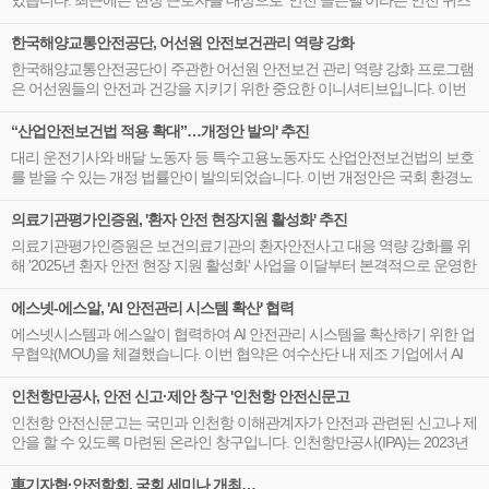
있습니다. 최근에는 현장 근로자를 대상으로 ‘안전 골든벨’이라는 안전 퀴즈
행사를 진행하여 많은 관심을 받고 있습니다.
한국해양교통안전공단, 어선원 안전보건관리 역량 강화
한국해양교통안전공단이 주관한 어선원 안전보건 관리 역량 강화 프로그램
은 어선원들의 안전과 건강을 지키기 위한 중요한 이니셔티브입니다. 이번
프로그램은 해양수산부의 주최 아래 4일간 진행되었으며, 어선원 안전사고
를 예방하고 현장 대응력을 높이기 위한 다양한 교육이 포함되었습니다.
“산업안전보건법 적용 확대”…개정안 발의' 추진
대리 운전기사와 배달 노동자 등 특수고용노동자도 산업안전보건법의 보호
를 받을 수 있는 개정 법률안이 발의되었습니다. 이번 개정안은 국회 환경노
동위원회 김태선 의원이 대표 발의하였으며, 전속성 요건을 삭제하여 여러
장소에서 일하는 특수고용노동자도 법적 보호를 받을 수 있도록 하는 내용
의료기관평가인증원, '환자 안전 현장지원 활성화' 추진
을 담고 있습니다.
의료기관평가인증원은 보건의료기관의 환자안전사고 대응 역량 강화를 위
해 '2025년 환자 안전 현장 지원 활성화' 사업을 이달부터 본격적으로 운영한
다고 밝혔습니다. 이번 사업은 환자 안전사고 예방과 재발 방지를 위해 노력
하는 보건의료 기관을 대상으로 하며, 신청 내용과 현장 지원 필요성 등을 종
에스넷-에스알, 'AI 안전관리 시스템 확산' 협력
합적으로 검토해 지원 대상을 선정할 계획입니다.
에스넷시스템과 에스알이 협력하여 AI 안전관리 시스템을 확산하기 위한 업
무협약(MOU)을 체결했습니다. 이번 협약은 여수산단 내 제조 기업에서 AI
기반의 산업안전 관리 시스템을 도입하여 중대재해처벌법에 대응하고, 안전
한 근로 환경을 구축하기 위한 것입니다.
인천항만공사, 안전 신고·제안 창구 '인천항 안전신문고
인천항 안전신문고는 국민과 인천항 이해관계자가 안전과 관련된 신고나 제
안을 할 수 있도록 마련된 온라인 창구입니다. 인천항만공사(IPA)는 2023년
부터 운영 중인 이 시스템의 편의성을 강화하기 위해 최근 개편을 완료하였
다고 밝혔습니다. 이번 포스트에서는 인천항 안전신문고의 개요와 개편의
車기자협·안전학회, 국회 세미나 개최…