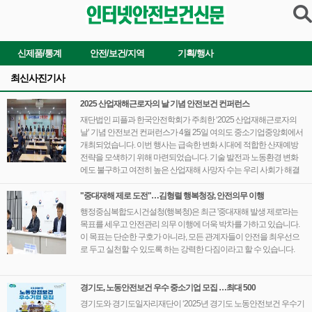
신제품/통계
안전/보건/지역
기획/행사
최신사진기사
2025 산업재해근로자의 날 기념 안전보건 컨퍼런스
재단법인 피플과 한국안전학회가 주최한 ‘2025 산업재해근로자의
날’ 기념 안전보건 컨퍼런스가 4월 25일 여의도 중소기업중앙회에서
개최되었습니다. 이번 행사는 급속한 변화 시대에 적합한 산재예방
전략을 모색하기 위해 마련되었습니다. 기술 발전과 노동환경 변화
에도 불구하고 여전히 높은 산업재해 사망자 수는 우리 사회가 해결
해야 할 중요한 과제입니다.
"중대재해 제로 도전"…김형렬 행복청장, 안전의무 이행
행정중심복합도시건설청(행복청)은 최근 '중대재해 발생 제로'라는
목표를 세우고 안전관리 의무 이행에 더욱 박차를 가하고 있습니다.
이 목표는 단순한 구호가 아니라, 모든 관계자들이 안전을 최우선으
로 두고 실천할 수 있도록 하는 강력한 다짐이라고 할 수 있습니다.
경기도, 노동안전보건 우수 중소기업 모집 …최대 500
경기도와 경기도일자리재단이 ‘2025년 경기도 노동안전보건 우수기