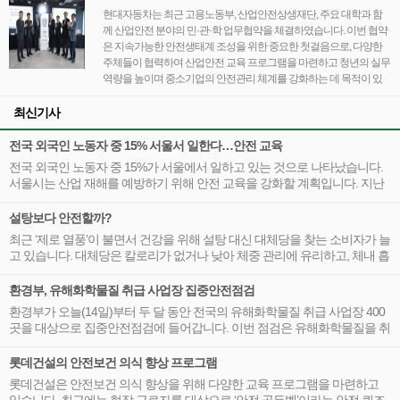
현대자동차는 최근 고용노동부, 산업안전상생재단, 주요 대학과 함
께 산업안전 분야의 민·관·학 업무협약을 체결하였습니다. 이번 협약
은 지속가능한 안전생태계 조성을 위한 중요한 첫걸음으로, 다양한
주체들이 협력하여 산업안전 교육 프로그램을 마련하고 청년의 실무
역량을 높이며 중소기업의 안전관리 체계를 강화하는 데 목적이 있
습니다.
최신기사
전국 외국인 노동자 중 15% 서울서 일한다…안전 교육
전국 외국인 노동자 중 15%가 서울에서 일하고 있는 것으로 나타났습니다.
서울시는 산업 재해를 예방하기 위해 안전 교육을 강화할 계획입니다. 지난
해 통계에 따르면, 국내 외국인 노동자는 약 101만 명이며, 이 중 15.2%가 서
울에서 근무하고 있습니다. 이러한 수치는 서울이 외국인 노동자에게 중요
설탕보다 안전할까?
한 일자리 제공 지역임을 보여줍니다.
최근 ‘제로 열풍’이 불면서 건강을 위해 설탕 대신 대체당을 찾는 소비자가 늘
고 있습니다. 대체당은 칼로리가 없거나 낮아 체중 관리에 유리하고, 체내 흡
수가 거의 이뤄지지 않아 혈당 조절에도 도움을 줍니다.
환경부, 유해화학물질 취급 사업장 집중안전점검
환경부가 오늘(14일)부터 두 달 동안 전국의 유해화학물질 취급 사업장 400
곳을 대상으로 집중안전점검에 들어갑니다. 이번 점검은 유해화학물질을 취
급하는 사업장에서 발생할 수 있는 사고를 예방하고, 안전한 작업 환경을 조
성하기 위한 중요한 조치입니다.
롯데건설의 안전보건 의식 향상 프로그램
롯데건설은 안전보건 의식 향상을 위해 다양한 교육 프로그램을 마련하고