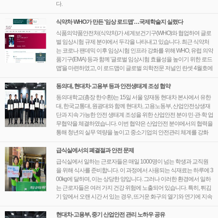
다.
식약처·WHO가 만든 '임상 로드맵'…국제학술지 실렸다
식품의약품안전처(식약처)가 세계보건기구(WHO)와 협업하여 글로
벌 임상시험 규제 분야에서 두각을 나타내고 있습니다. 최근 식약처
는 코로나 팬데믹 이후 임상시험 인프라 강화를 위해 WHO, 유럽 의약
품기구(EMA) 등과 함께 '글로벌 임상시험 효율성을 높이기 위한 로드
맵'을 마련하였고, 이 로드맵이 글로벌 의학전문 저널인 란셋 4월호에
게재되었다고 밝혔습니다.
동의대, 현대차·고용부 등과 안전생태계 조성 협약
동의대학교(총장 한수환)는 15일 서울 양재동 현대차 본사에서 유한
대, 한국교통대, 원광대와 함께 현대차, 고용노동부, 산업안전상생재
단과 지속 가능한 안전 생태계 조성을 위한 산업안전 분야 민·관·학 업
무협약을 체결하였습니다. 이번 협약은 산업안전 분야에서의 협력을
통해 청년의 실무 역량을 높이고 중소기업의 안전관리 체계를 강화
하는 데 중점을 두고 있습니다.
급식실에서의 폐결절과 안전 문제
급식실에서 일하는 근로자들은 매일 1000명이 넘는 학생과 교직원
을 위해 식사를 준비합니다. 이 과정에서 사용되는 식재료는 하루에 3
00kg에 달하며, 이는 상당한 양입니다. 그러나 이러한 환경에서 일하
는 근로자들은 여러 가지 건강 위험에 노출되어 있습니다. 특히, 튀김
기 앞에서 오랜 시간 서 있는 경우, 뜨거운 화구의 열기와 연기에 지속
적으로 노출되기 때문에 건강에 심각한 영향을 미칠 수 있습니다.
현대차-고용부, 중기 산업안전 관리 노하우 공유