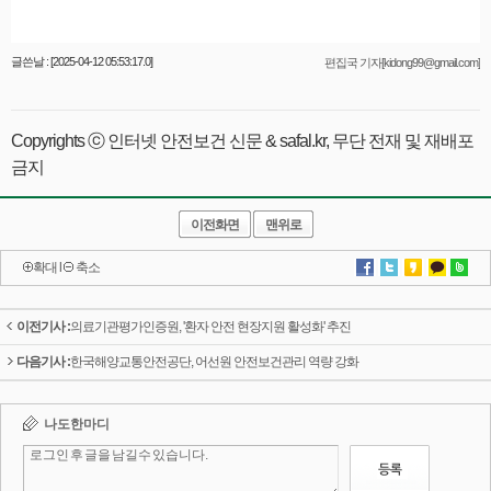
글쓴날 : [2025-04-12 05:53:17.0]
편집국 기자[kidong99@gmail.com]
Copyrights ⓒ 인터넷 안전보건 신문 & safal.kr, 무단 전재 및 재배포
금지
이전화면
맨위로
확대
l
축소
이전기사 :
의료기관평가인증원, '환자 안전 현장지원 활성화' 추진
다음기사 :
한국해양교통안전공단, 어선원 안전보건관리 역량 강화