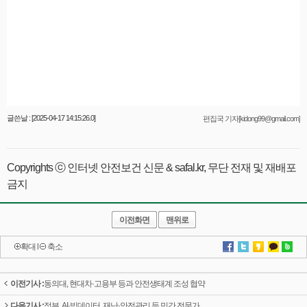
글쓴날 : [2025-04-17 14:15:26.0]
편집국 기자[kidong99@gmail.com]
Copyrights ⓒ 인터넷 안전보건 신문 & safal.kr, 무단 전재 및 재배포
금지
이전화면
맨위로
확대
l
축소
이전기사 :
동의대, 현대차·고용부 등과 안전생태계 조성 협약
다음기사 :
정부, AI·빅데이터, 재난·안전관리 등 민간 전문가