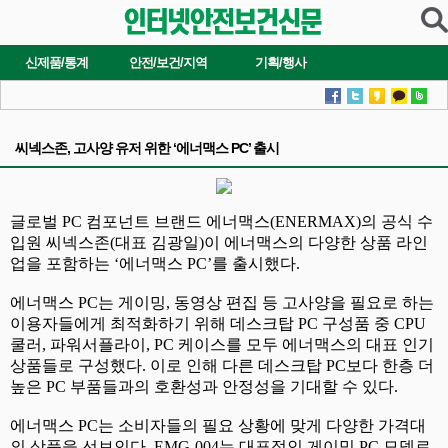
신제품/통계
안전/보건/지역
기획/행사
씨넥스존, 고사양 유저 위한 ‘에너맥스 PC’ 출시