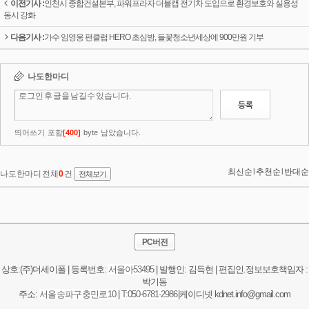
이전기사 :
인천시 종합건설본부, 파워프라자 더블캡 전기차 도입으로 환경보호와 실용성
동시 강화
다음기사 :
가수 임영웅 팬클럽 HERO 초심방, 들꽃청소년세상에 900만원 기부
PC버전
상호:(주)더세이폴 | 등록번호:
서울
아53495
| 발행인: 김득현 | 편집인.정보보호책임자 :
박기동
주소:
서울 송파구 충민로 10
|
T:050-6781-2986
|케이디넷 kdnet.info@gmail.com