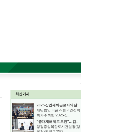
최신기사
2025 산업재해근로자의 날 기념 안전보건 컨퍼런스
재단법인 피플과 한국안전학
회가 주최한 ‘2025 산..
"중대재해 제로 도전"…김형렬 행복청장, 안전의무 이행
행정중심복합도시건설청(행
복청)은 최근 '중대..