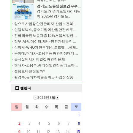
경기도, 노동안전보건 우수 중소기업 모집 …최대 500
경기도와 경기도일자리재단
이 ‘2025년 경기도 노..
앞으로 사업장 안전관리자·산업보건의 해임 시 보고해야
인텔리빅스, 중소기업에 산업안전 AI 무료 구축
전국 외국인 노동자 중 15% 서울서 일한다…안전 교육
정부, AI·빅데이터, 재난·안전관리 등 민간 전문가
식약처·WHO가 만든 '임상 로드맵'…국제학술지 실렸다
동의대, 현대차·고용부 등과 안전생태계 조성 협약
급식실에서의 폐결절과 안전 문제
현대차-고용부, 중기 산업안전 관리 노하우 공유
설탕보다 안전할까?
환경부, 유해화학물질 취급 사업장 집중안전점검