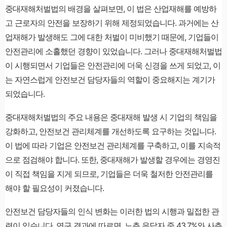
중대재해처벌법의 배경을 살펴보면, 이 법은 산업재해를 예방하
고 근로자의 안전을 보장하기 위해 제정되었습니다. 과거에는 산
업재해가 발생해도 그에 대한 처벌이 미비했기 때문에, 기업들이
안전관리에 소홀했던 경향이 있었습니다. 그러나 중대재해처벌법
이 시행되면서 기업들은 안전관리에 더욱 신경을 쓰게 되었고, 이
는 자연스럽게 안전보건 담당자들의 역할이 중요해지는 계기가
되었습니다.
중대재해처벌법의 주요 내용은 중대재해 발생 시 기업의 책임을
강화하고, 안전보건 관리체계를 개선하도록 요구하는 것입니다.
이 법에 따라 기업은 안전보건 관리체계를 구축하고, 이를 지속적
으로 점검해야 합니다. 또한, 중대재해가 발생할 경우에는 경영진
이 직접 책임을 지게 되므로, 기업들은 더욱 철저한 안전관리를
해야 할 필요성이 커졌습니다.
안전보건 담당자들의 인식 변화는 이러한 법의 시행과 밀접한 관
련이 있습니다. 연구 결과에 따르면, 노측 응답자 중 43.7%와 사측