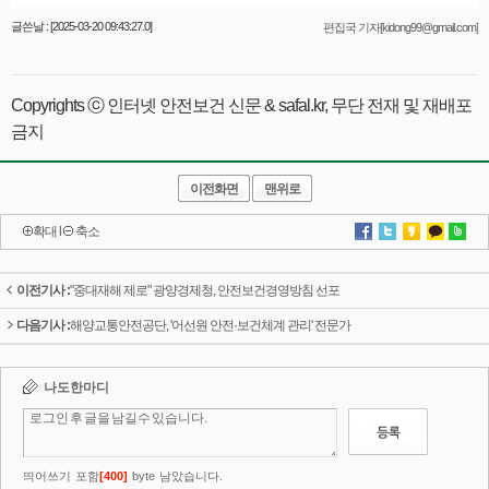
글쓴날 : [2025-03-20 09:43:27.0]
편집국 기자[kidong99@gmail.com]
Copyrights ⓒ 인터넷 안전보건 신문 & safal.kr, 무단 전재 및 재배포
금지
이전화면
맨위로
확대
l
축소
이전기사 :
"중대재해 제로" 광양경제청, 안전보건경영방침 선포
다음기사 :
해양교통안전공단, '어선원 안전·보건체계 관리' 전문가