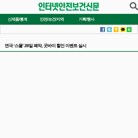
신제품/통계
안전/보건/지역
기획/행사
연극 ‘스물’ 28일 폐막, 굿바이 할인 이벤트 실시