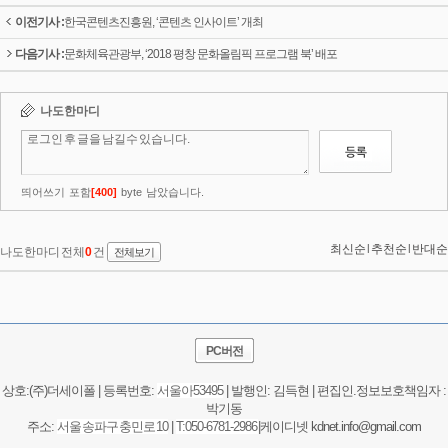
이전기사 :
한국콘텐츠진흥원, ‘콘텐츠 인사이트’ 개최
다음기사 :
문화체육관광부, ‘2018 평창 문화올림픽 프로그램 북’ 배포
PC버전
상호:(주)더세이폴 | 등록번호:
서울
아53495
| 발행인: 김득현 | 편집인.정보보호책임자 :
박기동
주소:
서울 송파구 충민로 10
|
T:050-6781-2986
|케이디넷 kdnet.info@gmail.com