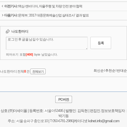
이전기사 :
맥심-엔비디아, 자율주행 및 차량 안전 분야 협력
다음기사 :
문체부, ‘2017 대중문화예술산업 실태조사’ 결과 발표
PC버전
상호:(주)더세이폴 | 등록번호:
서울
아53495
| 발행인: 김득현 | 편집인.정보보호책임자 :
박기동
주소:
서울 송파구 충민로 10
|
T:050-6781-2986
|케이디넷 kdnet.info@gmail.com