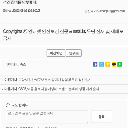
적인 참여를 당부했다.
글쓴날 : [2023-05-02 10:33:00.0]
편집국 기자[kidong99@gmail.com]
Copyrights ⓒ 인터넷 안전보건 신문 & safal.kr, 무단 전재 및 재배포
금지
이전화면
맨위로
확대
l
축소
이전기사 :
고양시 일산서구보건소, 성매개 감염병 무료 검진 실시
다음기사 :
GS25, 여름 음료 시장 겨냥해 ‘브랜드 컬래버’ 상품 대거 출시