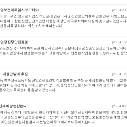
업보건의 해임 시 보고해야
[25-04-23 
바에 따르면, 앞으로 사업장의 안전·보건관리자 및 산업보건의를 해임할 경우, 지방고용
 내용이 포함된 산업안전보건법 시행령 개정안이 국무회의에서 심의 및 의결되었습니다.
보건을 더욱 강화하기 위한 조치로 해석됩니다.
사업장 집중안전점검
[25-04-15 
 달 동안 전국의 유해화학물질 취급 사업장 400곳을 대상으로 집중안전점검에 들어갑니다.
는 사업장에서 발생할 수 있는 사고를 예방하고, 안전한 작업 환경을 조성하기 위한 중요
…개정안 발의' 추진
[25-04-12 
 등 특수고용노동자도 산업안전보건법의 보호를 받을 수 있는 개정 법률안이 발의되었습
위원회 김태선 의원이 대표 발의하였으며, 전속성 요건을 삭제하여 여러 장소에서 일하는
 수 있도록 하는 내용을 담고 있습니다.
 산재 예방 손잡는다
[25-04-05 
나에서는 정부와 6대 발전사, 민간 재해 예방 기관이 모여 산업재해 예방을 위한 다양한 방안
과 고용노동부의 김종윤 본부장이 참석하여 각 기관의 협력 방안 및 실효성 있는 예방 조치
의 안전 관리 실태 점검과 개선 방안이 주요 의제로 다루어졌습니다.