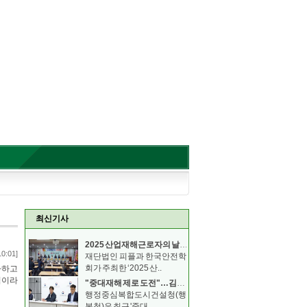
최신기사
2025 산업재해근로자의 날 기념 안전보건 컨퍼런스
10:01]
재단법인 피플과 한국안전학
회가 주최한 ‘2025 산..
가하고
짐이라
"중대재해 제로 도전"…김형렬 행복청장, 안전의무 이행
행정중심복합도시건설청(행
복청)은 최근 '중대..