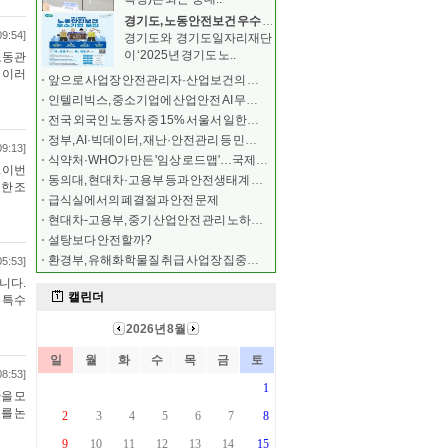
경기도, 노동안전보건 우수 중소기업 모집 …최대 500
09:54]
경기도와 경기도일자리재단
이 ‘2025년 경기도 노..
노동관
 이러
앞으로 사업장 안전관리자·산업보건의 해임 시 보고해야
인텔리빅스, 중소기업에 산업안전 AI 무료 구축
전국 외국인 노동자 중 15% 서울서 일한다…안전 교육
정부, AI·빅데이터, 재난·안전관리 등 민간 전문가
09:13]
식약처·WHO가 만든 '임상 로드맵'…국제학술지 실렸다
 이번
동의대, 현대차·고용부 등과 안전생태계 조성 협약
한 조
급식실에서의 폐결절과 안전 문제
현대차-고용부, 중기 산업안전 관리 노하우 공유
설탕보다 안전할까?
환경부, 유해화학물질 취급 사업장 집중안전점검
05:53]
니다.
 특수
08:53]
을 모
를 논