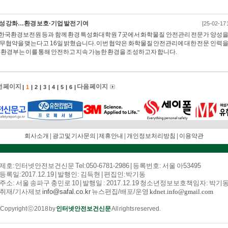
성 강화…환경 보호·기업 발전 기여
[25-02-17 
국환경보전원 등과 함께 환경 특성화대학원 7곳에서 화학물질 안전관리 전문가 양성을
무협약을 맺는다고 16일 밝혔습니다. 이번 협약은 화학물질 안전관리에 대한 전문 인력을
 환경부는 이를 통해 안전하고 지속 가능한 환경을 조성하고자 합니다.
전 페이지
다음 페이지
|
1
|
2
|
3
|
4
|
5
|
6
|
회사소개
|
광고및 기사문의
|
제휴안내
|
개인정보처리방침
|
이용약관
제호:인터넷안전보건신문
Tel:050-6781-2986 | 등록번호: 서울 아53495
등록일:2017.12.19
| 발행인: 김득현 | 편집인:박기동
주소: 서울 송파구 충민로 10 | 발행일 : 2017.12.19 청소년정보보호책임자: 박기
취재/기사제보
info@safal.co.kr
뉴스편집/배포/운영
kdnet.info@gmail.com
Copyright ⓒ 2018 by
인터넷안전보건신문
All rights reserved.