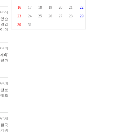
09:25]
하였습
 것입
이 더
06:02]
계획'
9년까
09:01]
안전보
에 초
07:36]
 한국
기 위