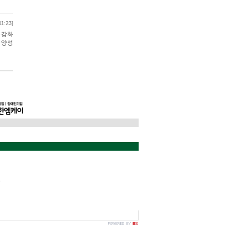
11:23]
 강화
 양성
동