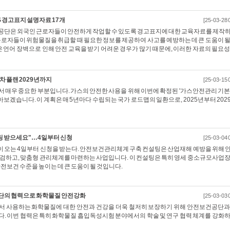
 경고표지 설명자료 17개
[25-03-28 
단은 외국인 근로자들이 안전하게 작업할 수 있도록 경고표지에 대한 교육자료를 제작
근로자들이 위험물질을 취급할 때 필요한 정보를 제공하여 사고를 예방하는 데 큰 도움이 될
은 언어 장벽으로 인해 안전 교육을 받기 어려운 경우가 많기 때문에, 이러한 자료의 필요성
차 플랜 2029년까지
[25-03-15 
 매우 중요한 부분입니다. 가스의 안전한 사용을 위해 이번에 확정된 '가스안전관리 기본
아보겠습니다. 이 계획은 매 5년마다 수립되는 국가 로드맵의 일환으로, 2025년부터 202
팅 받으세요"…4일부터 신청
[25-03-04 
오는 4일부터 신청을 받는다. 안전보건관리체계 구축 컨설팅은 산업재해 예방을 위해 
점검하고, 맞춤형 관리체계를 마련하는 사업입니다. 이 컨설팅은 특히 영세 중소규모사업장
안전보건 수준을 높이는 데 큰 도움이 될 것입니다.
의 협력으로 화학물질 안전강화
[25-03-03 
 사용하는 화학물질에 대한 안전과 건강을 더욱 철저히 보장하기 위해 안전보건공단과
. 이번 협력은 특히 화학물질 흡입독성시험 분야에서의 학술 및 연구 협력 체계를 강화하