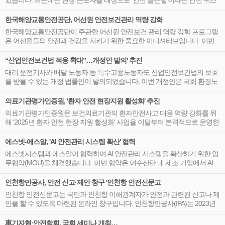
있습니다. 최근에는 현장 근로자를 대상으로 ‘안전 골든벨’이라는 안전 퀴즈
행사를 진행하여 많은 관심을 받고 있습니다.
한국해양교통안전공단, 어선원 안전보건관리 역량 강화
한국해양교통안전공단이 주관한 어선원 안전보건 관리 역량 강화 프로그램
은 어선원들의 안전과 건강을 지키기 위한 중요한 이니셔티브입니다. 이번
프로그램은 해양수산부의 주최 아래 4일간 진행되었으며, 어선원 안전사고
를 예방하고 현장 대응력을 높이기 위한 다양한 교육이 포함되었습니다.
“산업안전보건법 적용 확대”…개정안 발의' 추진
대리 운전기사와 배달 노동자 등 특수고용노동자도 산업안전보건법의 보호
를 받을 수 있는 개정 법률안이 발의되었습니다. 이번 개정안은 국회 환경노
동위원회 김태선 의원이 대표 발의하였으며, 전속성 요건을 삭제하여 여러
장소에서 일하는 특수고용노동자도 법적 보호를 받을 수 있도록 하는 내용
의료기관평가인증원, '환자 안전 현장지원 활성화' 추진
을 담고 있습니다.
의료기관평가인증원은 보건의료기관의 환자안전사고 대응 역량 강화를 위
해 '2025년 환자 안전 현장 지원 활성화' 사업을 이달부터 본격적으로 운영한
다고 밝혔습니다. 이번 사업은 환자 안전사고 예방과 재발 방지를 위해 노력
하는 보건의료 기관을 대상으로 하며, 신청 내용과 현장 지원 필요성 등을 종
에스넷-에스알, 'AI 안전관리 시스템 확산' 협력
합적으로 검토해 지원 대상을 선정할 계획입니다.
에스넷시스템과 에스알이 협력하여 AI 안전관리 시스템을 확산하기 위한 업
무협약(MOU)을 체결했습니다. 이번 협약은 여수산단 내 제조 기업에서 AI
기반의 산업안전 관리 시스템을 도입하여 중대재해처벌법에 대응하고, 안전
한 근로 환경을 구축하기 위한 것입니다.
인천항만공사, 안전 신고·제안 창구 '인천항 안전신문고
인천항 안전신문고는 국민과 인천항 이해관계자가 안전과 관련된 신고나 제
안을 할 수 있도록 마련된 온라인 창구입니다. 인천항만공사(IPA)는 2023년
부터 운영 중인 이 시스템의 편의성을 강화하기 위해 최근 개편을 완료하였
다고 밝혔습니다. 이번 포스트에서는 인천항 안전신문고의 개요와 개편의
車기자협·안전학회, 국회 세미나 개최…