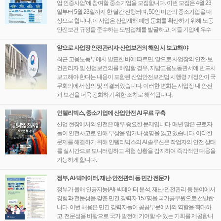
업 인증사업’에 참여할 중소기업을 모집합니다. 이번 모집은 4월 23
일부터 5월 23일까지 한 달간 진행되며, 50인 미만의 중소기업을 대
상으로 합니다. 이 사업은 산업재해 예방 문화를 확산하기 위해 노동
안전보건 규정을 준수하는 모범업체를 발굴하고, 이들 기업에 우수
기업 인증을 부여하며 노동환경 개선 자금을 지원하는 제도입니다.
앞으로 사업장 안전관리자·산업보건의 해임 시 보고해야
최근 고용노동부에서 발표한 바에 따르면, 앞으로 사업장의 안전·보
건관리자 및 산업보건의를 해임할 경우, 지방고용노동관서에 반드시
보고해야 한다는 내용이 포함된 산업안전보건법 시행령 개정안이 국
무회의에서 심의 및 의결되었습니다. 이러한 변화는 사업장 내 안전
과 보건을 더욱 강화하기 위한 조치로 해석됩니다.
인텔리빅스, 중소기업에 산업안전 AI 무료 구축
산업 현장에서의 안전은 매우 중요한 문제입니다. 매년 많은 근로자
들이 안전사고로 인해 부상을 입거나 생명을 잃고 있습니다. 이러한
문제를 해결하기 위해 인텔리빅스의 AI 솔루션은 작업자의 안전 상태
를 실시간으로 모니터링하고 위험 상황을 감지하여 즉각적인 대응을
가능하게 합니다.
정부, AI·빅데이터, 재난·안전관리 등 민간 전문가
정부가 올해 인공지능(AI)·빅데이터 분석, 재난·안전관리 등 분야에서
경험과 전문성을 갖춘 민간 경력자 157명을 국가공무원으로 선발합
니다. 이번 채용은 민간 경력자들이 공공부문에서의 역할을 확대하
고, 전문성을 바탕으로 국가 발전에 기여할 수 있는 기회를 제공합니