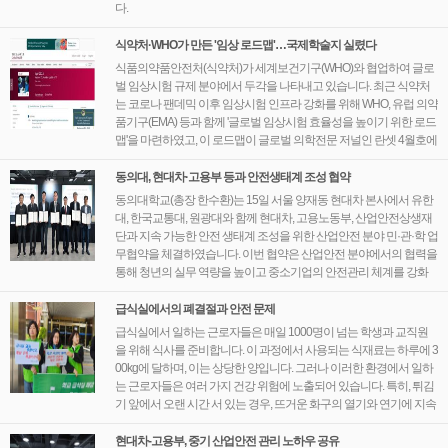
다.
식약처·WHO가 만든 '임상 로드맵'…국제학술지 실렸다
식품의약품안전처(식약처)가 세계보건기구(WHO)와 협업하여 글로
벌 임상시험 규제 분야에서 두각을 나타내고 있습니다. 최근 식약처
는 코로나 팬데믹 이후 임상시험 인프라 강화를 위해 WHO, 유럽 의약
품기구(EMA) 등과 함께 '글로벌 임상시험 효율성을 높이기 위한 로드
맵'을 마련하였고, 이 로드맵이 글로벌 의학전문 저널인 란셋 4월호에
게재되었다고 밝혔습니다.
동의대, 현대차·고용부 등과 안전생태계 조성 협약
동의대학교(총장 한수환)는 15일 서울 양재동 현대차 본사에서 유한
대, 한국교통대, 원광대와 함께 현대차, 고용노동부, 산업안전상생재
단과 지속 가능한 안전 생태계 조성을 위한 산업안전 분야 민·관·학 업
무협약을 체결하였습니다. 이번 협약은 산업안전 분야에서의 협력을
통해 청년의 실무 역량을 높이고 중소기업의 안전관리 체계를 강화
하는 데 중점을 두고 있습니다.
급식실에서의 폐결절과 안전 문제
급식실에서 일하는 근로자들은 매일 1000명이 넘는 학생과 교직원
을 위해 식사를 준비합니다. 이 과정에서 사용되는 식재료는 하루에 3
00kg에 달하며, 이는 상당한 양입니다. 그러나 이러한 환경에서 일하
는 근로자들은 여러 가지 건강 위험에 노출되어 있습니다. 특히, 튀김
기 앞에서 오랜 시간 서 있는 경우, 뜨거운 화구의 열기와 연기에 지속
적으로 노출되기 때문에 건강에 심각한 영향을 미칠 수 있습니다.
현대차-고용부, 중기 산업안전 관리 노하우 공유