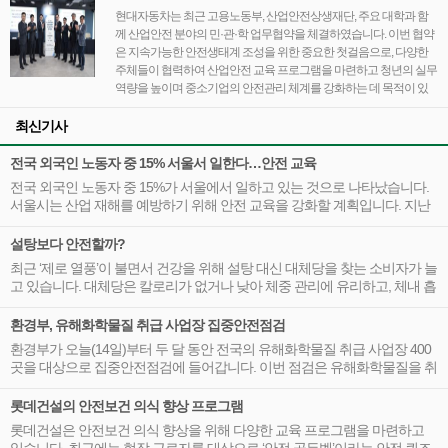
현대자동차는 최근 고용노동부, 산업안전상생재단, 주요 대학과 함
께 산업안전 분야의 민·관·학 업무협약을 체결하였습니다. 이번 협약
은 지속가능한 안전생태계 조성을 위한 중요한 첫걸음으로, 다양한
주체들이 협력하여 산업안전 교육 프로그램을 마련하고 청년의 실무
역량을 높이며 중소기업의 안전관리 체계를 강화하는 데 목적이 있
습니다.
최신기사
전국 외국인 노동자 중 15% 서울서 일한다…안전 교육
전국 외국인 노동자 중 15%가 서울에서 일하고 있는 것으로 나타났습니다.
서울시는 산업 재해를 예방하기 위해 안전 교육을 강화할 계획입니다. 지난
해 통계에 따르면, 국내 외국인 노동자는 약 101만 명이며, 이 중 15.2%가 서
울에서 근무하고 있습니다. 이러한 수치는 서울이 외국인 노동자에게 중요
설탕보다 안전할까?
한 일자리 제공 지역임을 보여줍니다.
최근 ‘제로 열풍’이 불면서 건강을 위해 설탕 대신 대체당을 찾는 소비자가 늘
고 있습니다. 대체당은 칼로리가 없거나 낮아 체중 관리에 유리하고, 체내 흡
수가 거의 이뤄지지 않아 혈당 조절에도 도움을 줍니다.
환경부, 유해화학물질 취급 사업장 집중안전점검
환경부가 오늘(14일)부터 두 달 동안 전국의 유해화학물질 취급 사업장 400
곳을 대상으로 집중안전점검에 들어갑니다. 이번 점검은 유해화학물질을 취
급하는 사업장에서 발생할 수 있는 사고를 예방하고, 안전한 작업 환경을 조
성하기 위한 중요한 조치입니다.
롯데건설의 안전보건 의식 향상 프로그램
롯데건설은 안전보건 의식 향상을 위해 다양한 교육 프로그램을 마련하고