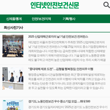
신제품/통계
안전/보건/지역
기획/행사
최신사진기사
2025 산업재해근로자의 날 기념 안전보건 컨퍼런스
재단법인 피플과 한국안전학회가 주최한 ‘2025 산업재해근로자의
날’ 기념 안전보건 컨퍼런스가 4월 25일 여의도 중소기업중앙회에서
개최되었습니다. 이번 행사는 급속한 변화 시대에 적합한 산재예방
전략을 모색하기 위해 마련되었습니다. 기술 발전과 노동환경 변화
에도 불구하고 여전히 높은 산업재해 사망자 수는 우리 사회가 해결
해야 할 중요한 과제입니다.
"중대재해 제로 도전"…김형렬 행복청장, 안전의무 이행
행정중심복합도시건설청(행복청)은 최근 '중대재해 발생 제로'라는
목표를 세우고 안전관리 의무 이행에 더욱 박차를 가하고 있습니다.
이 목표는 단순한 구호가 아니라, 모든 관계자들이 안전을 최우선으
로 두고 실천할 수 있도록 하는 강력한 다짐이라고 할 수 있습니다.
경기도, 노동안전보건 우수 중소기업 모집 …최대 500
경기도와 경기도일자리재단이 ‘2025년 경기도 노동안전보건 우수기