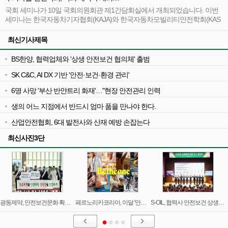
필요성, 새로운 로그인 방식, 신고 및 제안의 중요성, 신고의 종류, 신고 절차,
국회 세미나가 10일 국회의원회관 제1간담회실에서 개최되었습니다. 이번
그리고 공공 참여의 중요성에 대해 자세히 알아보겠습니다.
세미나는 한국자동차기자협회(KAJA)와 한국자동차모빌리티안전학회(KAS
A)가 공동 주관하였으며, 주제는 ‘국토교통, 인공지능(AI)으로 실현하는 국민
안전 사고 제로’였습니다. 이 세미나는 국회 국토교통위원회 한준호 의원, 보
최신기사제목
건복지위원회 김예지 의원, 행정안전위원회 김성회 의원이 주최하고, 국토
교통부, 행정안전부, 질병관리청에서 후원하였습니다.
BS한양, 협력업체와 '상생 안전보건 협의체' 출범
SK C&C, AI DX 기반 '안전·보건·환경 관리'
6명 사망 '부산 반얀트리 화재'…"현장 안전관리 인력
생의 어느 지점에서 반드시 엄마 품을 만나야 한다.
산업안전협회, 6대 발전사와 산재 예방 손잡는다
최신사진3단
광동제약, 안전보건문화 확산 캠페인 성료
페르노리카코리아, 이달 '안전보건의 달' 지정…캠페인
S-OIL, 협력사 안전보건 상생협력사업 발대식 개최