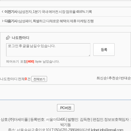
이전기사 :
삼성전자, 1분기 국내 에어컨 시장 점유율 48.6% 기록
다음기사 :
삼성페이, 특별하고 다채로운 혜택의 제휴 마케팅 진행
PC버전
상호:(주)더세이폴 | 등록번호:
서울
아53495
| 발행인: 김득현 | 편집인.정보보호책임자 :
박기동
주소:
서울 송파구 충민로 10
|
T:050-6781-2986
|케이디넷 kdnet.info@gmail.com