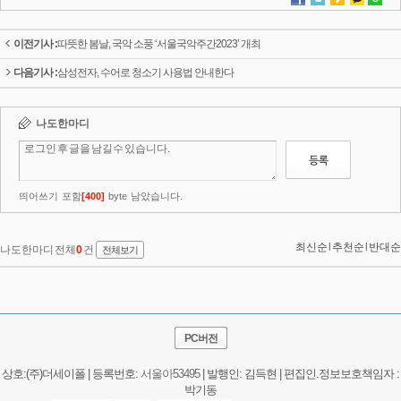
이전기사 :
따뜻한 봄날, 국악 소풍 ‘서울국악주간2023’ 개최
다음기사 :
삼성전자, 수어로 청소기 사용법 안내한다
PC버전
상호:(주)더세이폴 | 등록번호:
서울
아53495
| 발행인: 김득현 | 편집인.정보보호책임자 :
박기동