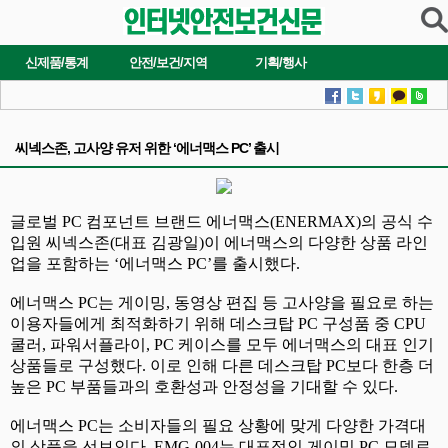
신제품/통계
안전/보건/지역
기획/행사
씨넥스존, 고사양 유저 위한 ‘에너맥스 PC’ 출시