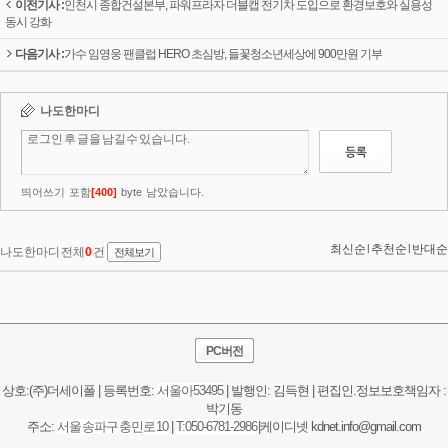
이전기사 :
인천시 종합건설본부, 파워프라자 더블캡 전기차 도입으로 환경보호와 실용성
동시 강화
다음기사 :
가수 임영웅 팬클럽 HERO 초심방, 들꽃청소년세상에 900만원 기부
PC버전
상호:(주)더세이폴 | 등록번호:
서울
아53495
| 발행인: 김득현 | 편집인.정보보호책임자 :
박기동
주소:
서울 송파구 충민로 10
|
T:050-6781-2986
|케이디넷 kdnet.info@gmail.com