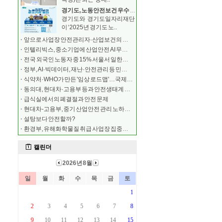
경기도, 노동안전보건 우수 중소기업 모집 …최대 500
경기도와 경기도일자리재단
이 ‘2025년 경기도 노..
앞으로 사업장 안전관리자·산업보건의 해임 시 보고해야
인텔리빅스, 중소기업에 산업안전 AI 무료 구축
전국 외국인 노동자 중 15% 서울서 일한다…안전 교육
정부, AI·빅데이터, 재난·안전관리 등 민간 전문가
식약처·WHO가 만든 '임상 로드맵'…국제학술지 실렸다
동의대, 현대차·고용부 등과 안전생태계 조성 협약
급식실에서의 폐결절과 안전 문제
현대차-고용부, 중기 산업안전 관리 노하우 공유
설탕보다 안전할까?
환경부, 유해화학물질 취급 사업장 집중안전점검