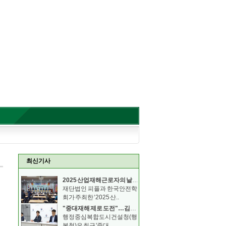
최신기사
2025 산업재해근로자의 날 기념 안전보건 컨퍼런스
재단법인 피플과 한국안전학
회가 주최한 ‘2025 산..
"중대재해 제로 도전"…김형렬 행복청장, 안전의무 이행
행정중심복합도시건설청(행
복청)은 최근 '중대..