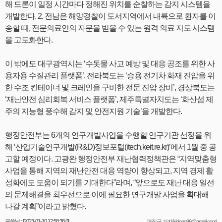
해 드론이 일정 시간마다 정해진 위치를 순찰하는 감지 시스템을
개발한다. 2. 전남은 해양경찰이 도서지역에서 내륙으로 환자를 이
송할 때, 전문의료인의 자문을 받을 수 있는 원격 의료 지도 시스템
을 고도화한다.
이 밖에도 대구광역시는 ‘수돗물 사고 예방 및 대응 공조를 위한 사
용자용 수질관리 플랫폼’, 전라북도는 ‘승용 전기차 화재 진압을 위
한 수조 컨테이너 및 크레인을 구비한 전문 진압 장비’, 경상북도는
‘재난안전 심리회복 서비스 플랫폼’, 제주특별자치도는 ‘화산섬 제
주의 지능형 풍수해 감지 및 안전지원 기술’을 개발한다.
행정안전부는 6개의 연구개발사업을 수행할 연구기관 선정을 위
해 ‘산업기술연구개발(R&D)정보포털(itech.keit.re.kr)’에서 1월 중 공
고할 예정이다. 고광완 행정안전부 재난협력정책관은 “지역맞춤형
사업을 통해 지역의 재난안전 대응 역량이 향상되고, 지역 경제 활
성화에도 도움이 되기를 기대한다”라며, “앞으로도 재난 대응 일선
의 문제해결을 최우선으로 이에 필요한 연구개발 사업을 확대해
나갈 계획”이라고 밝혔다.
글쓴날 : [2023-01-10 12:58:38.0]
편집국 기자[kidong99@gmail.com]